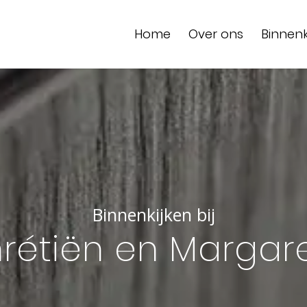
Home
Over ons
Binnenk
Binnenkijken bij
rétiën en Margar