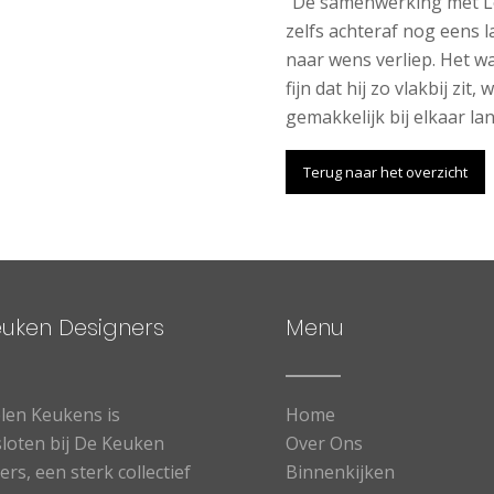
“De samenwerking met Lo
zelfs achteraf nog eens l
naar wens verliep. Het w
fijn dat hij zo vlakbij zit,
gemakkelijk bij elkaar la
Terug naar het overzicht
euken Designers
Menu
len Keukens is
Home
loten bij De Keuken
Over Ons
rs, een sterk collectief
Binnenkijken