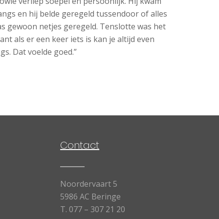
wie verliep soepel en persoonlijk. Hij kwam
angs en hij belde geregeld tussendoor of alles
as gewoon netjes geregeld. Tenslotte was het
 want als er een keer iets is kan je altijd even
ngs. Dat voelde goed.”
Contact
Noordervaart 5
5986 AC Beringe
T.
077 – 307 21 20