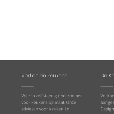
Verkoelen Keukens
De K
Wij zijn zelfstandig ondernemer
Verkoe
voor keukens op maat. Onze
aanges
adviezen voor keuken én
Designe