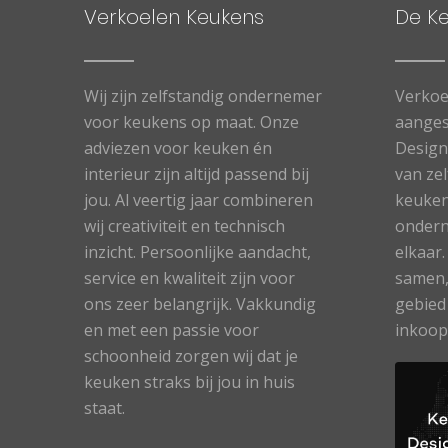
Verkoelen Keukens
De K
Wij zijn zelfstandig ondernemer
Verkoe
voor keukens op maat. Onze
aanges
adviezen voor keuken én
Designe
interieur zijn altijd passend bij
van ze
jou. Al veertig jaar combineren
keuken
wij creativiteit en technisch
ondern
inzicht. Persoonlijke aandacht,
elkaar
service en kwaliteit zijn voor
samen,
ons zeer belangrijk. Vakkundig
gebied
en met een passie voor
inkoop
schoonheid zorgen wij dat je
keuken straks bij jou in huis
staat.