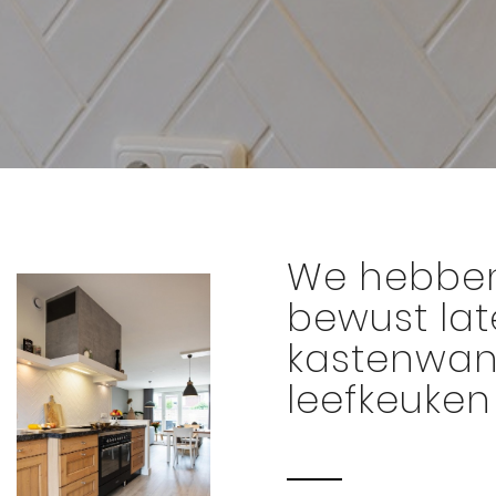
We hebben
bewust la
kastenwand
leefkeuken