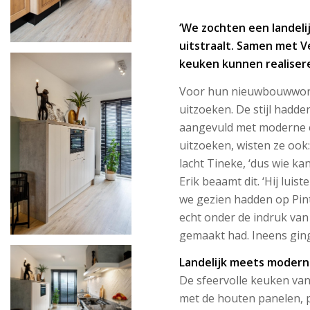
‘We zochten een landeli
uitstraalt. Samen met 
keuken kunnen realisere
Voor hun nieuwbouwwoni
uitzoeken. De stijl hadde
aangevuld met moderne 
uitzoeken, wisten ze ook:
lacht Tineke, ‘dus wie kan
Erik beaamt dit. ‘Hij luis
we gezien hadden op Pinte
echt onder de indruk van
gemaakt had. Ineens ging
Landelijk meets modern
De sfeervolle keuken van 
met de houten panelen, 