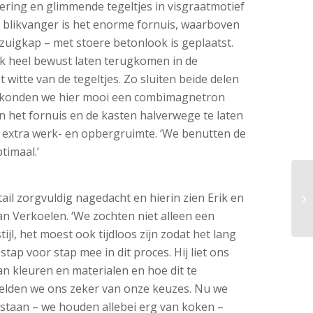
ring en glimmende tegeltjes in visgraatmotief
 blikvanger is het enorme fornuis, waarboven
zuigkap – met stoere betonlook is geplaatst.
k heel bewust laten terugkomen in de
 witte van de tegeltjes. Zo sluiten beide delen
k konden we hier mooi een combimagnetron
n het fornuis en de kasten halverwege te laten
 extra werk- en opbergruimte. ‘We benutten de
timaal.’
etail zorgvuldig nagedacht en hierin zien Erik en
n Verkoelen. ‘We zochten niet alleen een
ijl, het moest ook tijdloos zijn zodat het lang
ap voor stap mee in dit proces. Hij liet ons
aan kleuren en materialen en hoe dit te
elden we ons zeker van onze keuzes. Nu we
 staan – we houden allebei erg van koken –