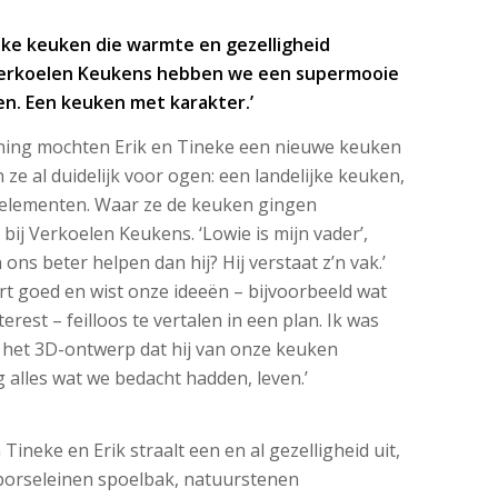
jke keuken die warmte en gezelligheid
Verkoelen Keukens hebben we een supermooie
n. Een keuken met karakter.’
ng mochten Erik en Tineke een nieuwe keuken
n ze al duidelijk voor ogen: een landelijke keuken,
elementen. Waar ze de keuken gingen
 bij Verkoelen Keukens. ‘Lowie is mijn vader’,
 ons beter helpen dan hij? Hij verstaat z’n vak.’
tert goed en wist onze ideeën – bijvoorbeeld wat
rest – feilloos te vertalen in een plan. Ik was
 het 3D-ontwerp dat hij van onze keuken
 alles wat we bedacht hadden, leven.’
Tineke en Erik straalt een en al gezelligheid uit,
porseleinen spoelbak, natuurstenen