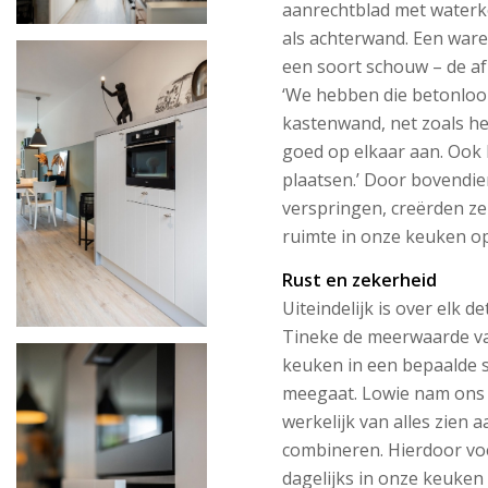
aanrechtblad met waterke
als achterwand. Een ware
een soort schouw – de af
‘We hebben die betonloo
kastenwand, net zoals het
goed op elkaar aan. Oo
plaatsen.’ Door bovendie
verspringen, creërden ze
ruimte in onze keuken op
Rust en zekerheid
Uiteindelijk is over elk d
Tineke de meerwaarde va
keuken in een bepaalde st
meegaat. Lowie nam ons st
werkelijk van alles zien 
combineren. Hierdoor vo
dagelijks in onze keuken