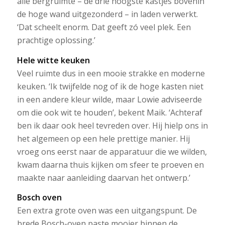
alle bergruimte – de drie hoogste kastjes bovenin
de hoge wand uitgezonderd – in laden verwerkt.
‘Dat scheelt enorm. Dat geeft zó veel plek. Een
prachtige oplossing.’
Hele witte keuken
Veel ruimte dus in een mooie strakke en moderne
keuken. ‘Ik twijfelde nog of ik de hoge kasten niet
in een andere kleur wilde, maar Lowie adviseerde
om die ook wit te houden’, bekent Maik. ‘Achteraf
ben ik daar ook heel tevreden over. Hij hielp ons in
het algemeen op een hele prettige manier. Hij
vroeg ons eerst naar de apparatuur die we wilden,
kwam daarna thuis kijken om sfeer te proeven en
maakte naar aanleiding daarvan het ontwerp.’
Bosch oven
Een extra grote oven was een uitgangspunt. De
brede Bosch-oven paste mooier binnen de